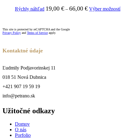
The
the
This
options
product
19,00
€
66,00
€
Rýchly náhľad
–
Výber možností
product
may
page
has
be
multiple
chosen
variants.
on
This site is protected by reCAPTCHA and the Google
Privacy Policy
and
Terms of Service
apply.
The
the
options
product
may
page
Kontaktné údaje
be
chosen
on
Ľudmily Podjavorinskej 11
the
product
018 51 Nová Dubnica
page
+421 907 19 59 19
info@petrano.sk
Užitočné odkazy
Domov
O nás
Porfolio