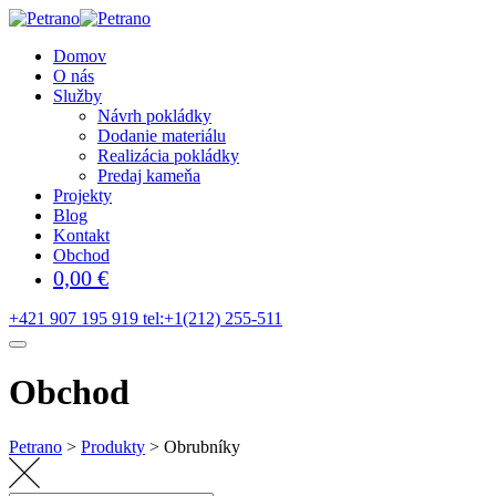
Skip
to
Domov
content
O nás
Služby
Návrh pokládky
Dodanie materiálu
Realizácia pokládky
Predaj kameňa
Projekty
Blog
Kontakt
Obchod
0,00
€
+421 907 195 919
tel:+1(212) 255-511
Obchod
Petrano
>
Produkty
>
Obrubníky