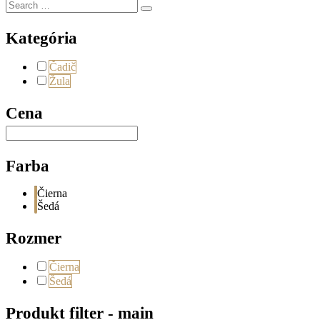
Search
Search
for:
Kategória
Čadič
Žula
Cena
Farba
Čierna
Šedá
Rozmer
Čierna
Šedá
Produkt filter - main