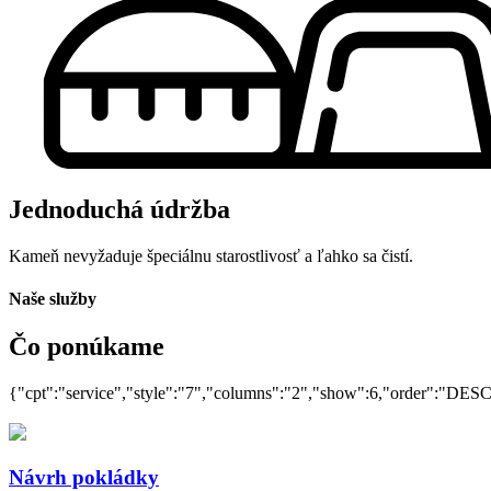
Jednoduchá údržba
Kameň nevyžaduje špeciálnu starostlivosť a ľahko sa čistí.
Naše služby
Čo ponúkame
{"cpt":"service","style":"7","columns":"2","show":6,"order":"DES
Návrh pokládky