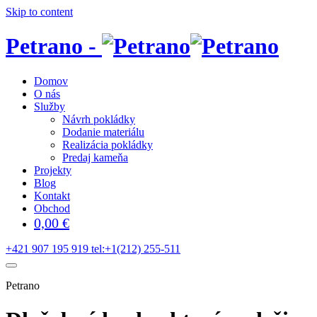
Skip to content
Petrano -
Domov
O nás
Služby
Návrh pokládky
Dodanie materiálu
Realizácia pokládky
Predaj kameňa
Projekty
Blog
Kontakt
Obchod
0,00
€
+421 907 195 919
tel:+1(212) 255-511
Petrano