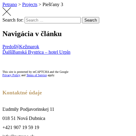
Petrano
>
Projects
>
Piešťany 3
Search for:
Search
Navigácia v článku
Predošlý
Kežmarok
Ďalší
Banská Bystrica – hotel Urpín
This site is protected by reCAPTCHA and the Google
Privacy Policy
and
Terms of Service
apply.
Kontaktné údaje
Ľudmily Podjavorinskej 11
018 51 Nová Dubnica
+421 907 19 59 19