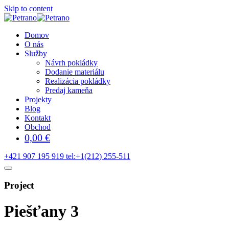
Skip to content
Domov
O nás
Služby
Návrh pokládky
Dodanie materiálu
Realizácia pokládky
Predaj kameňa
Projekty
Blog
Kontakt
Obchod
0,00
€
+421 907 195 919
tel:+1(212) 255-511
Project
Piešťany 3