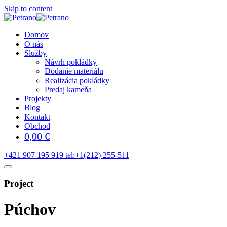
Skip to content
Domov
O nás
Služby
Návrh pokládky
Dodanie materiálu
Realizácia pokládky
Predaj kameňa
Projekty
Blog
Kontakt
Obchod
0,00
€
+421 907 195 919
tel:+1(212) 255-511
Project
Púchov