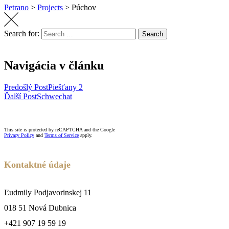
Petrano
>
Projects
>
Púchov
Search for:
Search
Navigácia v článku
Predošlý Post
Piešťany 2
Ďalší Post
Schwechat
This site is protected by reCAPTCHA and the Google
Privacy Policy
and
Terms of Service
apply.
Kontaktné údaje
Ľudmily Podjavorinskej 11
018 51 Nová Dubnica
+421 907 19 59 19