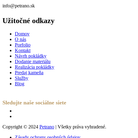
info@petrano.sk
Užitočné odkazy
Domov
O nás
Porfolio
Kontakt
Návrh pokládky
Dodanie materiálu
Realizácia pokládky
Predaj kameňa
Služby
Blog
Sledujte naše sociálne siete
Copyright © 2024
Petrano
| Všetky práva vyhradené.
Zásady ochrany osobných údajov